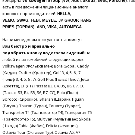
концерна
Volkswagen
Group
(
VW
,
Audi
,
Skoda
,
Seat
,
Porsche
).
Та
есть в предложении лицензионные аналоги
кнопок
от производителей:
HELLA
,
VEMO,
SWAG, FEBI, MEYLE, JP GROUP, HANS
PRIES (TOPRAN), AND, VIKA, AUTOMEGA.
Наши менеджеры-консультанты помогут
Вам
быстро и правильно
подобрать
кнопку подогрева сидений
на
любой из автомобилей следующих марок:
Volkswagen (Фольксваген) Bora (Бора), Caddy
(Кадди), Crafter (Крафтер), Golf 3, 4, 5, 6 , 7
(Гольф 3, 4, 5, 6 , 7), Golf Plus (Гольф Плюс), Jetta
(Джетта), LT (ЛТ), Passat B3, B4, B5, B6, B7, CC
(Пассат Б3, Б4, Б5, Б6, Б7, СС), Polo (Поло),
Scirocco (Сирокко), Sharan (Шаран), Tiguan
(Тигуан), Touran (Туран), Touareg (Туарег),
Transporter T4 (Транспортер Т4), Transporter T5
(Транспортер Т5), Multivan (Мультиван); Skoda
(Шкода) Fabia (Фабия), Felicia (Фелиция),
Octavia Tour (Октавия Тур), Octavia A5, A7