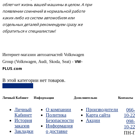
облегчит жизнь вашей машины в целом. А при
появлении сомнений в нормальной работе
каких-либо из систем автомобиля или
отдельных деталей рекомендуем сразу же
обратиться к специалистам!
Интернет-магазин автозапчастей Volkswagen
VW-
Group (Volkswagen, Audi, Skoda, Seat) -
PLUS.com
В этой категории нет товаров.
Продолжить
Личный Кабинет
Информация
Дополнительно
Контакты
Личный
О компании
Производители
066-
Кабинет
Политика
Карта сайта
10-22
История
Безопасности
Акции
098-
заказов
Информация
10-22
Закладки
о доставке
ПН-П