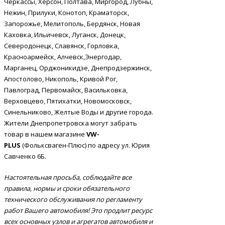
Черкассы, Херсон, Полтава, Миргород, Лубны,
Нежин, Прилуки, Конотоп, Краматорск,
Запорожье, Мелитополь, Бердянск, Новая
Каховка, Ильичевск, Луганск, Донецк,
Северодонецк, Славянск, Горловка,
Красноармейск, Алчевск,Энергодар,
Марганец, Орджоникидзе, Днепродзержинск,
Апостолово, Никополь, Кривой Рог,
Павлоград, Первомайск, Васильковка,
Верховцево, Пятихатки, Новомосковск,
Синельниково, Желтые Воды и другие города.
Жители Днепропетровска могут забрать
товар в нашем магазине
VW-
PLUS
(Фольксваген-Плюс) по адресу ул. Юрия
Савченко 6Б.
Настоятельная просьба, соблюдайте все
правила, нормы и сроки обязательного
технического обслуживания по регламенту
работ Вашего автомобиля! Это продлит ресурс
всех основных узлов и агрегатов автомобиля и