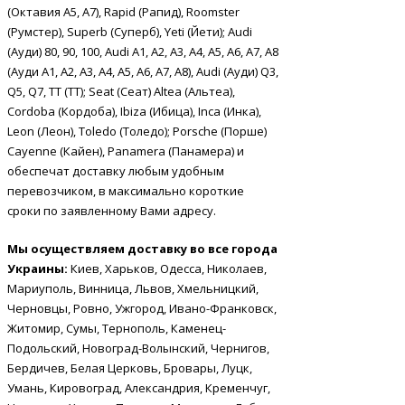
(Октавия А5, А7), Rapid (Рапид), Roomster
(Румстер), Superb (Суперб), Yeti (Йети); Audi
(Ауди) 80, 90, 100, Audi A1, A2, A3, A4, A5, A6, A7, A8
(Ауди А1, А2, А3, А4, А5, А6, А7, А8), Audi (Ауди) Q3,
Q5, Q7, TT (ТТ); Seat (Сеат) Altea (Альтеа),
Cordoba (Кордоба), Ibiza (Ибица), Inca (Инка),
Leon (Леон), Toledo (Толедо); Porsche (Порше)
Cayenne (Кайен), Panamera (Панамера) и
обеспечат доставку любым удобным
перевозчиком, в максимально короткие
сроки по заявленному Вами адресу.
Мы осуществляем доставку во все города
Украины:
Киев, Харьков, Одесса, Николаев,
Мариуполь, Винница, Львов, Хмельницкий,
Черновцы, Ровно, Ужгород, Ивано-Франковск,
Житомир, Сумы, Тернополь, Каменец-
Подольский, Новоград-Волынский, Чернигов,
Бердичев, Белая Церковь, Бровары, Луцк,
Умань, Кировоград, Александрия, Кременчуг,