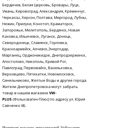
Бердичев, Белая Церковь, Бровары, Луцк,
Умань, Кировоград, Александрия, Кременчуг,
Черкассы, Херсон, Полтава, Миргород, Лубны,
Нежин, Прилуки, Конотоп, Краматорск,
Запорожье, Мелитополь, Бердянск, Новая
Каховка, Ильичевск, Луганск, Донецк,
Северодонецк, Славянск, Горловка,
Красноармейск, Алчевск,Энергодар,
Марганец, Орджоникидзе, Днепродзержинск,
Апостолово, Никополь, Кривой Рог,
Павлоград, Первомайск, Васильковка,
Верховцево, Пятихатки, Новомосковск,
Синельниково, Желтые Воды и другие города.
Жители Днепропетровска могут забрать
товар в нашем магазине
VW-
PLUS
(Фольксваген-Плюс) по адресу ул. Юрия
Савченко 6Б.
Интернет-магазин автозапчастей Volkswagen