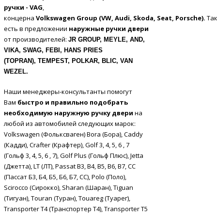
ручки
-
VAG
,
концерна
Volkswagen
Group
(
VW
,
Audi
,
Skoda
,
Seat
,
Porsche
).
Та
есть в предложении
наружные ручки двери
от производителей:
JR GROUP, MEYLE, AND,
VIKA, SWAG, FEBI, HANS PRIES
(TOPRAN),
TEMPEST, POLKAR, BLIC, VAN
WEZEL
.
Наши менеджеры-консультанты помогут
Вам
быстро и правильно подобрать
необходимую наружную
ручку двери
на
любой из автомобилей следующих марок:
Volkswagen (Фольксваген) Bora (Бора), Caddy
(Кадди), Crafter (Крафтер), Golf 3, 4, 5, 6 , 7
(Гольф 3, 4, 5, 6 , 7), Golf Plus (Гольф Плюс), Jetta
(Джетта), LT (ЛТ), Passat B3, B4, B5, B6, B7, CC
(Пассат Б3, Б4, Б5, Б6, Б7, СС), Polo (Поло),
Scirocco (Сирокко), Sharan (Шаран), Tiguan
(Тигуан), Touran (Туран), Touareg (Туарег),
Transporter T4 (Транспортер Т4), Transporter T5