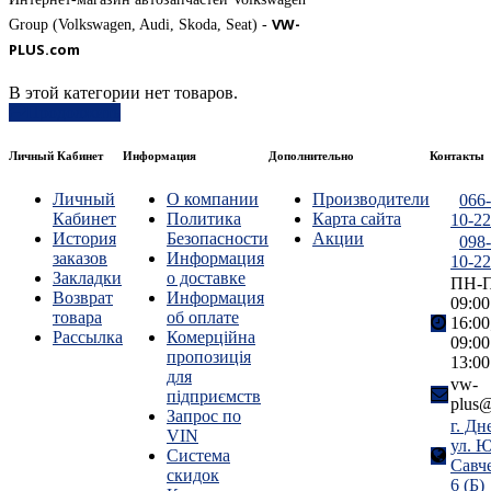
VW-
Group (Volkswagen, Audi, Skoda, Seat) -
PLUS.com
В этой категории нет товаров.
Продолжить
Личный Кабинет
Информация
Дополнительно
Контакты
Личный
О компании
Производители
066-
Кабинет
Политика
Карта сайта
10-22
История
Безопасности
Акции
098-
заказов
Информация
10-22
Закладки
о доставке
ПН-П
Возврат
Информация
09:00
товара
об оплате
16:00
Рассылка
Комерційна
09:00
пропозиція
13:00
для
vw-
підприємств
plus@
Запрос по
г. Дн
VIN
ул. 
Система
Савч
скидок
6 (Б)