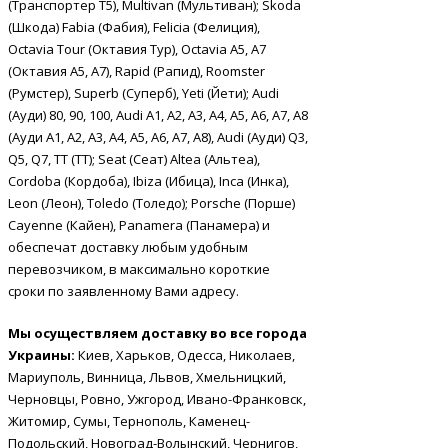
(Транспортер Т5), Multivan (Мультиван); Skoda
(Шкода) Fabia (Фабия), Felicia (Фелиция),
Octavia Tour (Октавия Тур), Octavia A5, A7
(Октавия А5, А7), Rapid (Рапид), Roomster
(Румстер), Superb (Суперб), Yeti (Йети); Audi
(Ауди) 80, 90, 100, Audi A1, A2, A3, A4, A5, A6, A7, A8
(Ауди А1, А2, А3, А4, А5, А6, А7, А8), Audi (Ауди) Q3,
Q5, Q7, TT (ТТ); Seat (Сеат) Altea (Альтеа),
Cordoba (Кордоба), Ibiza (Ибица), Inca (Инка),
Leon (Леон), Toledo (Толедо); Porsche (Порше)
Cayenne (Кайен), Panamera (Панамера) и
обеспечат доставку любым удобным
перевозчиком, в максимально короткие
сроки по заявленному Вами адресу.
Мы осуществляем доставку во все города
Украины:
Киев, Харьков, Одесса, Николаев,
Мариуполь, Винница, Львов, Хмельницкий,
Черновцы, Ровно, Ужгород, Ивано-Франковск,
Житомир, Сумы, Тернополь, Каменец-
Подольский, Новоград-Волынский, Чернигов,