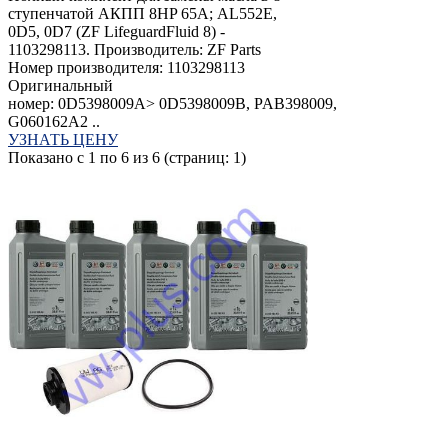
ступенчатой АКПП 8HP 65A; AL552E,
0D5, 0D7 (ZF LifeguardFluid 8) -
1103298113. Производитель: ZF Parts
Номер производителя: 1103298113
Оригинальный
номер: 0D5398009A> 0D5398009B, PAB398009,
G060162A2 ..
УЗНАТЬ ЦЕНУ
Показано с 1 по 6 из 6 (страниц: 1)