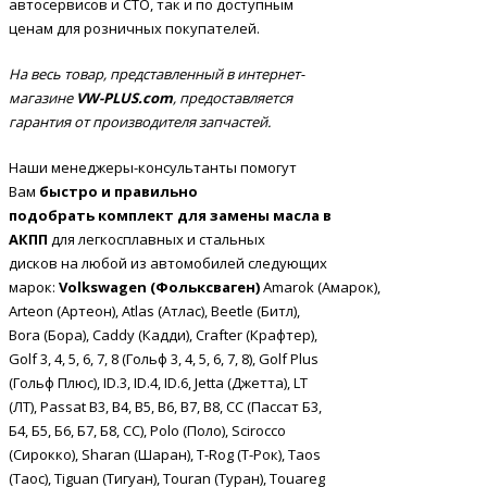
автосервисов и СТО, так и по доступным
ценам для розничных покупателей.
На весь товар, представленный в интернет-
магазине
VW-PLUS.com
, предоставляется
гарантия от производителя запчастей.
Наши менеджеры-консультанты помогут
Вам
быстро и правильно
подобрать
комплект для замены масла в
АКПП
для легкосплавных и стальных
дисков
на любой из автомобилей следующих
марок:
Volkswagen
(Фольксваген)
Amarok (Амарок),
Arteon (Артеон), Atlas (Атлас), Beetle (Битл),
Bora (Бора), Caddy (Кадди), Crafter (Крафтер),
Golf 3, 4, 5, 6, 7, 8 (Гольф 3, 4, 5, 6, 7, 8), Golf Plus
(Гольф Плюс), ID.3, ID.4, ID.6, Jetta (Джетта), LT
(ЛТ), Passat B3, B4, B5, B6, B7, B8, CC (Пассат Б3,
Б4, Б5, Б6, Б7, Б8, СС), Polo (Поло), Scirocco
(Сирокко), Sharan (Шаран), T-Rog (Т-Рок), Taos
(Таос), Tiguan (Тигуан), Touran (Туран), Touareg