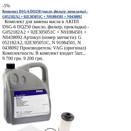
-5%
Комплект DSG-6 DQ250 (масло, фильтр, прокладка) -
G052182A2 + 02E305051C + N91084501 + N0438092
Комплект для замены масла в АКПП
DSG-6 DQ250 (масло, фильтр, прокладка) -
G052182A2 + 02E305051C + N91084501 +
N0438092 Артикул (номер запчасти): G
052182A2, 02E305051C, N 91084501, N
0438092 Производитель: VAG (оригинал)
Комплектность: В комплект входит 5шт...
9 700 грн.
9 200 грн.