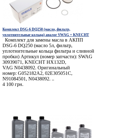
Комплект DSG-6 DQ250 (масло, фильтр,
уплотнительные кольца) аналог SWAG + KNECHТ
Комплект для замены масла в АКПП
DSG-6 DQ250 (масло 5л, фильтр,
уплотнительные кольца фильтра и сливной
пробки) Артикул (номер запчасти): SWAG
30939071, KNECHT HX132D,
VAG N0438092. Оригинальный
номер: G052182A2, 02E305051C,
N91084501, N0438092. ..
4 100 грн.