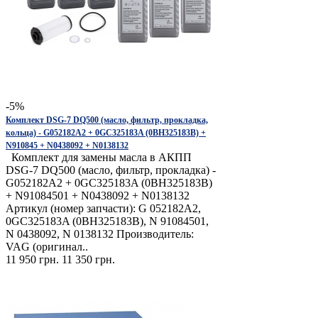
-5%
Комплект DSG-7 DQ500 (масло, фильтр, прокладка,
кольца) - G052182A2 + 0GC325183A (0BH325183B) +
N910845 + N0438092 + N0138132
Комплект для замены масла в АКПП
DSG-7 DQ500 (масло, фильтр, прокладка) -
G052182A2 + 0GC325183A (0BH325183B)
+ N91084501 + N0438092 + N0138132
Артикул (номер запчасти): G 052182A2,
0GC325183A (0BH325183B), N 91084501,
N 0438092, N 0138132 Производитель:
VAG (оригинал..
11 950 грн.
11 350 грн.