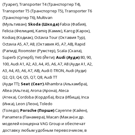
(Туарег), Transporter T4 (Транспортер Т4),
Transporter T5 (Транспортер Т5), Transporter T6
(Транспортер Т6), Multivan
(Мультиван);
Skoda
(Шкода)
Fabia (Фабия),
Felicia (Фелиция), Kamiq (Камик), Karog (Карок),
Kodiaq (Кодиак), Octavia Tour (Октавия Тур),
Octavia A5, A7, A8, (Октавия А5, А7, А8), Rapid
(Рапид), Roomster (Румстер), Scala (Скала),
Superb (Суперб), Yeti (Йети);
Audi (Ауди)
80, 90,
100, Audi A1, A2, A3, A4, A5, A6, A7, A8 (Ауди А1, А2,
А3, А4, А5, А6, А7, А8), Audi E-TRON, Audi (Ауди)
Q2, Q3, Q4, Q5, Q7, Q8, Audi TT
(Ауди ТТ);
Seat
(Сеат)
Alhambra (Альхамбра),
Altea (Альтеа), Arona (Арона), Ateca
(Атека), Cordoba (Кордоба), Ibiza (Ибица), Inca
(Инка), Leon (Леон), Toledo
(Толедо),
Porsche
(Порше)
Cayenne (Кайен),
Panamera (Панамера), Macan (Макан) и др.
моделей концерна VAG Group и обеспечат
доставку любым удобным перевозчиком, в