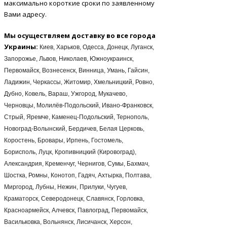
максимально короткие сроки по заявленному
Вами адресу.
Мы осуществляем доставку во все города
Украины:
Киев, Харьков, Одесса, Донецк, Луганск,
Запорожье, Львов, Николаев, Южноукраинск,
Первомайск, Вознесенск, Винница, Умань, Гайсин,
Ладижин, Черкассы, Житомир, Хмельницкий, Ровно,
Дубно, Ковель, Вараш, Ужгород, Мукачево,
Черновцы, Молилёв-Подольский, Ивано-Франковск,
Стрый, Яремче, Каменец-Подольский, Тернополь,
Новоград-Волынский, Бердичев, Белая Церковь,
Коростень, Бровары, Ирпень, Гостомель,
Борисполь, Луцк, Кропивницкий (Кировоград),
Александрия, Кременчуг, Чернигов, Сумы, Бахмач,
Шостка, Ромны, Конотоп, Гадяч, Ахтырка, Полтава,
Миргород, Лубны, Нежин, Прилуки, Чугуев,
Краматорск, Северодонецк, Славянск, Горловка,
Красноармейск, Алчевск, Павлоград, Первомайск,
Васильковка, Вольнянск, Лисичанск, Херсон,