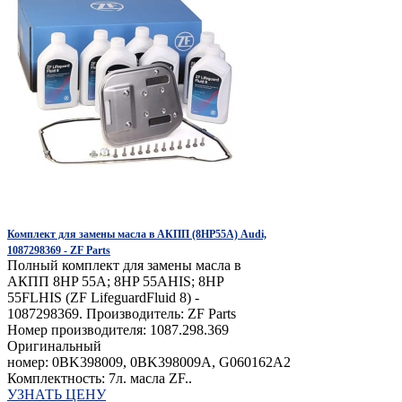
Комплект для замены масла в АКПП (8HP55A) Audi,
1087298369 - ZF Parts
Полный комплект для замены масла в
АКПП 8HP 55A; 8HP 55AHIS; 8HP
55FLHIS (ZF LifeguardFluid 8) -
1087298369. Производитель: ZF Parts
Номер производителя: 1087.298.369
Оригинальный
номер: 0BK398009, 0BK398009A, G060162A2
Комплектность: 7л. масла ZF..
УЗНАТЬ ЦЕНУ