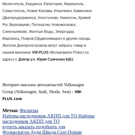
Мелитополь, Бердянск, Евпатория, Мариуполь,
Севастополь, Новая Каховка, Ильичевск, Камянское
(Днепродзержинск), Апостолово, Никополь, Кривой
Рог, Верховцево, Пятихатки, Новомосковск,
Синельниково, Желтые Воды, Энергодар,
Марганец, Покров (Орджоникидзе) и другие города.
Жители Днепропетровска могут забрать товар в
нашем магазине
VW-PLUS
(Фольксваген-Плюс) по
адресу
г. Днепр ул. Юрия Савченко 6(Б).
Интернет-магазин автозапчастей Volkswagen
VW-
Group (Volkswagen, Audi, Skoda, Seat) -
PLUS.com
Метки:
Фильтры
Наборы
,
расходников
,
АКПП
,
для
,
ТО
,
Наборы
расходников АКПП для ТО
купить
,
заказать
,
подобрать для
Фольксваген
,
Ауди
,
Шкода
,
Сеат
,
Порше