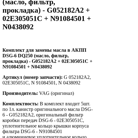
(масло, фильтр,
прокладка) - G052182A2 +
02E305051C + N91084501 +
N0438092
Комплект для замены масла в АКПП
DSG-6 DQ250 (масло, фильтр,
прокладка) - G052182A2 + 02E305051C +
N91084501 + N0438092
Артикул (номер запчасти):
G 052182A2,
02E305051C, N 91084501, N 0438092
Производитель:
VAG (оригинал)
Комплектность:
В комплект входит 5шт.
по 1л. канистр оригинального масла DSG-
6 - G052182A2, оригинальный фильтр
коробки передач DSG-6 - 02E305051C,
уплотнительное кольцо крышки корпуса
фильтра DSG-6 - N91084501
и алюминиевое уплотнительное кольцо