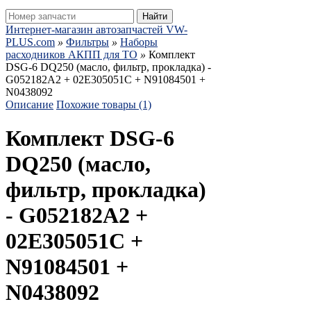
Найти
Интернет-магазин автозапчастей VW-
PLUS.com
»
Фильтры
»
Наборы
расходников АКПП для ТО
»
Комплект
DSG-6 DQ250 (масло, фильтр, прокладка) -
G052182A2 + 02E305051C + N91084501 +
N0438092
Описание
Похожие товары (1)
Комплект DSG-6
DQ250 (масло,
фильтр, прокладка)
- G052182A2 +
02E305051C +
N91084501 +
N0438092