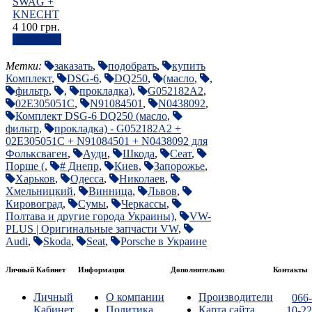
SWAG +
KNECHТ
4 100 грн.
В корзину
Метки:
заказать
,
подобрать
,
купить
Комплект
,
DSG-6
,
DQ250
,
(масло
,
,
фильтр
,
,
прокладка)
,
G052182A2
,
02E305051C
,
N91084501
,
N0438092
,
Комплект DSG-6 DQ250 (масло
,
фильтр
,
прокладка) - G052182A2 +
02E305051C + N91084501 + N0438092 для
Фольксваген
,
Ауди
,
Шкода
,
Сеат
,
Порше (
,
# Днепр
,
Киев
,
Запорожье
,
Харьков
,
Одесса
,
Николаев
,
Хмельницкий
,
Винница
,
Львов
,
Кировоград
,
Сумы
,
Черкассы
,
Полтава и другие города Украины)
,
VW-
PLUS | Оригинальные запчасти VW
,
Audi
,
Skoda
,
Seat
,
Porsche в Украине
Личный Кабинет
Информация
Дополнительно
Контакты
Личный
О компании
Производители
066-
Кабинет
Политика
Карта сайта
10-22