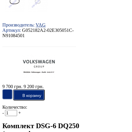
Производитель:
VAG
Артикул:
G052182A2-02E305051C-
N91084501
9 700 грн.
9 200 грн.
Количество:
-
+
Комплект DSG-6 DQ250