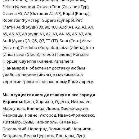
Felicia (Фелиция), Octavia Tour (Октавия Тур),
Octavia A5, A7 (Октавия А5, А7), Rapid (Рапид),
Roomster (Румстер), Superb (Суперб), Yeti
(Йети); Audi (Ауди) 80, 90, 100, Audi A1, A2, A3, A4,
A5, A6, A7, A8 (Ауди А1, А2, А3, А4, А5, А6, А7, А8),
Audi (Ауди) Q3, Q5, Q7, TT (ТТ); Seat (Сеат) Altea
(Альтеа), Cordoba (Кордоба), Ibiza (Ибица), Inca
(Инка), Leon (Леон), Toledo (Толедо); Porsche
(Порше) Cayenne (Кайен), Panamera
(Панамера) и обеспечат доставку любым
удобным перевозчиком, в максимально
короткие сроки по заявленному Вами адресу.
Мы осуществляем доставку во все города
Украины:
Киев, Харьков, Одесса, Николаев,
Мариуполь, Винница, Львов, Хмельницкий,
Черновцы, Ровно, Ужгород, Ивано-Франковск,
Житомир, Сумы, Тернополь, Каменец-
Подольский, Новоград-Волынский, Чернигов,
Бердичев, Белая Церковь, Бровары, Луцк,