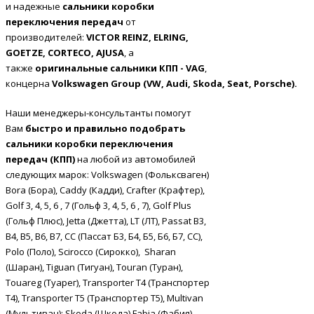
и надежные
сальники
коробки
переключения передач
от
производителей:
VICTOR REINZ, ELRING,
GOETZE, CORTECO, AJUSA
, а
также
оригинальные сальники КПП -
VAG
,
концерна
Volkswagen
Group
(
VW
,
Audi
,
Skoda
,
Seat
,
Porsche
).
Наши менеджеры-консультанты помогут
Вам
быстро и правильно подобрать
сальники
коробки переключения
передач (КПП)
на любой из автомобилей
следующих марок: Volkswagen (Фольксваген)
Bora (Бора), Caddy (Кадди), Crafter (Крафтер),
Golf 3, 4, 5, 6 , 7 (Гольф 3, 4, 5, 6 , 7), Golf Plus
(Гольф Плюс), Jetta (Джетта), LT (ЛТ), Passat B3,
B4, B5, B6, B7, CC (Пассат Б3, Б4, Б5, Б6, Б7, СС),
Polo (Поло), Scirocco (Сирокко), Sharan
(Шаран), Tiguan (Тигуан), Touran (Туран),
Touareg (Туарег), Transporter T4 (Транспортер
Т4), Transporter T5 (Транспортер Т5), Multivan
(Мультиван); Skoda (Шкода) Fabia (Фабия),