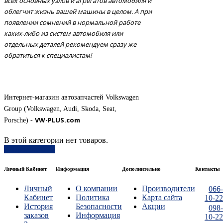
всех основных узлов и агрегатов автомобиля и
облегчит жизнь вашей машины в целом. А при
появлении сомнений в нормальной работе
каких-либо из систем автомобиля или
отдельных деталей рекомендуем сразу же
обратиться к специалистам!
Интернет-магазин автозапчастей Volkswagen
Group (Volkswagen, Audi, Skoda, Seat,
VW-PLUS.com
Porsche)
-
В этой категории нет товаров.
Продолжить
Личный Кабинет
Информация
Дополнительно
Контакты
Личный
О компании
Производители
066-
Кабинет
Политика
Карта сайта
10-22
История
Безопасности
Акции
098-
заказов
Информация
10-22