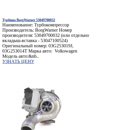
Турбина BorgWarner 53049700032
Наименование: Турбокомпрессор
Производитель: BorgWarner Номер
производителя: 53049700032 (или отдельно
вкладыш-вставка - 53047100524)
Оригинальный номер: 03G253019J,
03G253014T Марка авто: Volkswagen
Модель авто:&nb..
УЗНАТЬ ЦЕНУ