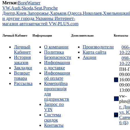
Метки:
BorgWarner
VW
,
Audi
,
Skoda
,
Seat
,
Porsche
Днепр
,
Киев
,
Запорожье
,
Харьков
,
Одесса
,
Николаев
,
Хмельницки
и другие города Украины Интернет-
магазин автозапчастей VW-PLUS.com
Личный Кабинет
Информация
Дополнительно
Контакты
Личный
О компании
Производители
066-
Кабинет
Политика
Карта сайта
10-22
История
Безопасности
Акции
098-
заказов
Информация
10-22
Закладки
о доставке
ПН-П
Возврат
Информация
09:00
товара
об оплате
16:00
Рассылка
Комерційна
09:00
пропозиція
13:00
для
vw-
підприємств
plus@
Запрос по
г. Дн
VIN
ул. 
Система
Савч
скидок
6 (Б)
Контакты