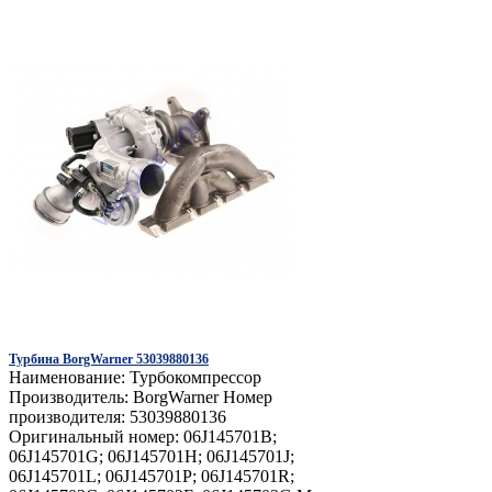
Турбина BorgWarner 53039880136
Наименование: Турбокомпрессор
Производитель: BorgWarner Номер
производителя: 53039880136
Оригинальный номер: 06J145701B;
06J145701G; 06J145701H; 06J145701J;
06J145701L; 06J145701P; 06J145701R;