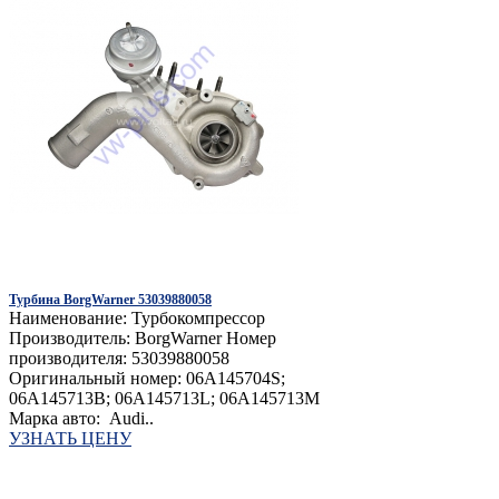
Турбина BorgWarner 53039880058
Наименование: Турбокомпрессор
Производитель: BorgWarner Номер
производителя: 53039880058
Оригинальный номер: 06A145704S;
06A145713B; 06A145713L; 06A145713M
Марка авто: Audi..
УЗНАТЬ ЦЕНУ