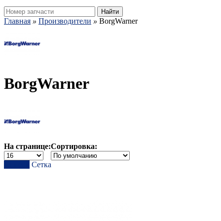
Найти
Главная
»
Производители
»
BorgWarner
BorgWarner
На странице:
Сортировка:
Список
Сетка