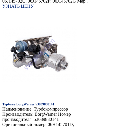
06J145702C; 06J145702F; 06J145702G Мар..
УЗНАТЬ ЦЕНУ
Турбина BorgWarner 53039880141
Наименование: Турбокомпрессор
Производитель: BorgWarner Номер
производителя: 53039880141
Оригинальный номер: 06H145701D;