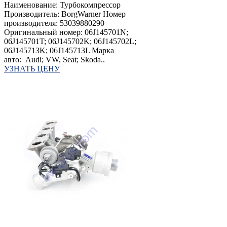
Наименование: Турбокомпрессор
Производитель: BorgWarner Номер
производителя: 53039880290
Оригинальный номер: 06J145701N;
06J145701T; 06J145702K; 06J145702L;
06J145713K; 06J145713L Марка
авто: Audi; VW, Seat; Skoda..
УЗНАТЬ ЦЕНУ