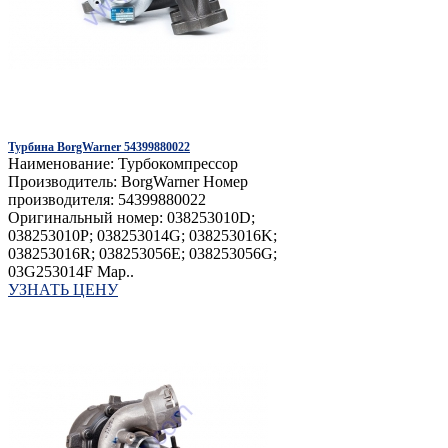
Турбина BorgWarner 54399880022
Наименование: Турбокомпрессор
Производитель: BorgWarner Номер
производителя: 54399880022
Оригинальный номер: 038253010D;
038253010P; 038253014G; 038253016K;
038253016R; 038253056E; 038253056G;
03G253014F Мар..
УЗНАТЬ ЦЕНУ