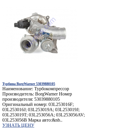
Турбина BorgWarner 53039880105
Наименование: Турбокомпрессор
Производитель: BorgWarner Номер
производителя: 53039880105
Оригинальный номер: 03L253016F;
03L253016J; 03L253019A; 03L253019J;
03L253019T; 03L253056A; 03L253056AV;
03L253056B Марка авто:&nb..
УЗНАТЬ ЦЕНУ