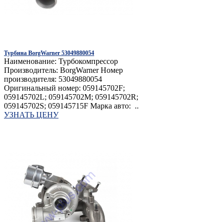
Турбина BorgWarner 53049880054
Наименование: Турбокомпрессор
Производитель: BorgWarner Номер
производителя: 53049880054
Оригинальный номер: 059145702F;
059145702L; 059145702M; 059145702R;
059145702S; 059145715F Марка авто: ..
УЗНАТЬ ЦЕНУ