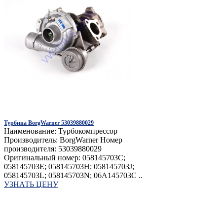
Турбина BorgWarner 53039880029
Наименование: Турбокомпрессор
Производитель: BorgWarner Номер
производителя: 53039880029
Оригинальный номер: 058145703C;
058145703E; 058145703H; 058145703J;
058145703L; 058145703N; 06A145703C ..
УЗНАТЬ ЦЕНУ