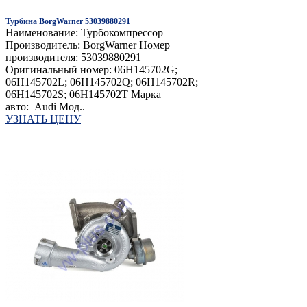
Турбина BorgWarner 53039880291
Наименование: Турбокомпрессор
Производитель: BorgWarner Номер
производителя: 53039880291
Оригинальный номер: 06H145702G;
06H145702L; 06H145702Q; 06H145702R;
06H145702S; 06H145702T Марка
авто: Audi Мод..
УЗНАТЬ ЦЕНУ