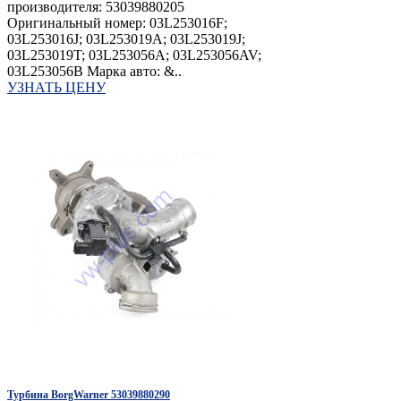
производителя: 53039880205
Оригинальный номер: 03L253016F;
03L253016J; 03L253019A; 03L253019J;
03L253019T; 03L253056A; 03L253056AV;
03L253056B Марка авто: &..
УЗНАТЬ ЦЕНУ
Турбина BorgWarner 53039880290