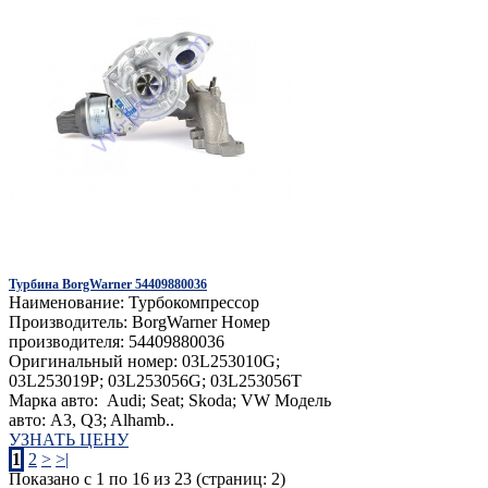
Турбина BorgWarner 54409880036
Наименование: Турбокомпрессор
Производитель: BorgWarner Номер
производителя: 54409880036
Оригинальный номер: 03L253010G;
03L253019P; 03L253056G; 03L253056T
Марка авто: Audi; Seat; Skoda; VW Модель
авто: A3, Q3; Alhamb..
УЗНАТЬ ЦЕНУ
1
2
>
>|
Показано с 1 по 16 из 23 (страниц: 2)